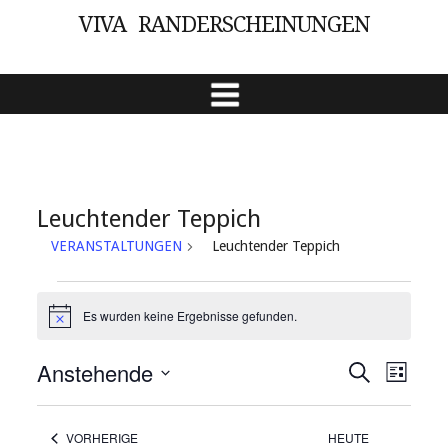
VIVA RANDERSCHEINUNGEN
SKIP TO CONTENT
Leuchtender Teppich
VERANSTALTUNGEN
Leuchtender Teppich
Veranstaltungen
Es wurden keine Ergebnisse gefunden.
Hinweis
Anstehende
Veranstal
Veran
Suche
Liste
Ansic
Suche
Datum
Navig
wählen.
und
VERANSTALTUNGEN
VORHERIGE
HEUTE