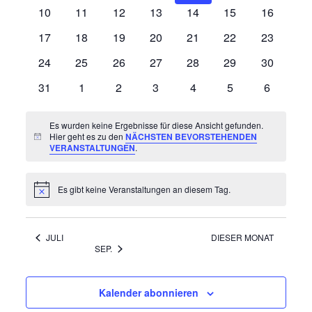
Veranstaltungen
Veranstaltungen
Veranstaltungen
Veranstaltungen
Veranstaltungen
Veranstaltungen
Veranstal
0
0
0
0
0
0
0
10
11
12
13
14
15
16
Veranstaltungen
Veranstaltungen
Veranstaltungen
Veranstaltungen
Veranstaltungen
Veranstaltungen
Veranstal
0
0
0
0
0
0
0
17
18
19
20
21
22
23
Veranstaltungen
Veranstaltungen
Veranstaltungen
Veranstaltungen
Veranstaltungen
Veranstaltungen
Veranstal
0
0
0
0
0
0
0
24
25
26
27
28
29
30
Veranstaltungen
Veranstaltungen
Veranstaltungen
Veranstaltungen
Veranstaltungen
Veranstaltungen
Veranstal
0
0
0
0
0
0
0
31
1
2
3
4
5
6
Veranstaltungen
Veranstaltungen
Veranstaltungen
Veranstaltungen
Veranstaltungen
Veranstaltungen
Veranstal
Es wurden keine Ergebnisse für diese Ansicht gefunden.
Hier geht es zu den
NÄCHSTEN BEVORSTEHENDEN
Hinweis
VERANSTALTUNGEN
.
Es gibt keine Veranstaltungen an diesem Tag.
Hinweis
JULI
DIESER MONAT
SEP.
Kalender abonnieren