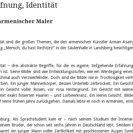
fnung, Identität
armenischer Maler
ität sind die großen Themen, die den armenischen Künstler Arman Asatry
 „Mensch, du hast Recht(e)!“ in der Säulenhalle in Landsberg besichtige
tät – drei abstrakte Begriffe, für die es eigene, tiefgehende Erfahrun
 ist. Seine Bilder sind wie Entwicklungsstufen, wie ein Werdegang ein
chmal auch Verzweifelnder. Doch sind die Bilder nie in Trostlosigkeit ve
ben. Ein junger Männerkörper, dessen Unterleib zerbröckelt. Ein Gesicht, 
Ein Gesicht voller Rosen, vor rosa Hintergrund. Ein Gesicht mit wei
mit exakt frisierten Haaren – und Lorbeerkranz. Ein leeres Gesicht. Bil
 seine frühen Jahre zurückgehen. Damals lebte er noch in Armenien, entd
gsburg. Als Sprachstudent kam er – nach seinem Studium der Innenar
inem Bruder, der schon seit sechs Jahren in Deutschland lebt. Seitdem
umarmt ein junger Mann voller Zärtlichkeit mit geschlossenen Augen Sy