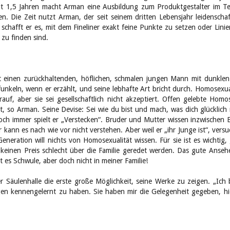
it 1,5 Jahren macht Arman eine Ausbildung zum Produktgestalter im Tex
n. Die Zeit nutzt Arman, der seit seinem dritten Lebensjahr leidenschaf
schafft er es, mit dem Fineliner exakt feine Punkte zu setzen oder Linie
zu finden sind.
t einen zurückhaltenden, höflichen, schmalen jungen Mann mit dunkl
nkeln, wenn er erzählt, und seine lebhafte Art bricht durch. Homosexuali
uf, aber sie sei gesellschaftlich nicht akzeptiert. Offen gelebte Homos
t, so Arman. Seine Devise: Sei wie du bist und mach, was dich glücklich 
och immer spielt er „Verstecken“. Bruder und Mutter wissen inzwischen 
 kann es nach wie vor nicht verstehen. Aber weil er „ihr Junge ist“, versu
 Generation will nichts von Homosexualität wissen. Für sie ist es wichtig,
f keinen Preis schlecht über die Familie geredet werden. Das gute Anseh
bt es Schwule, aber doch nicht in meiner Familie!
er Säulenhalle die erste große Möglichkeit, seine Werke zu zeigen. „Ich
n kennengelernt zu haben. Sie haben mir die Gelegenheit gegeben, hier