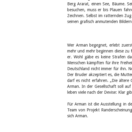
Berg Ararat, einen See, Bäume. Se
besuchen, muss er bis Plauen fahre
Zeichnen. Selbst im ratternden Zug 
seinen grafisch anmutenden Bildern 
Wer Arman begegnet, erlebt zuers
mehr und mehr beginnen diese zu fu
er. Wohl gäbe es keine Strafen dara
Menschen kämpften für ihre Freihei
Deutschland nicht immer für ihn. N
Der Bruder akzeptiert es, die Mutter
darf es nicht erfahren. „Die ältere
Arman. In der Gesellschaft soll au
leben viele nach der Devise: Klar gi
Für Arman ist die Ausstellung in d
Team von Projekt Randerscheinunge
sich Arman.